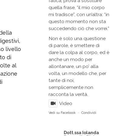
fatica, prova a sostituire
quella frase, “il mio corpo
mi tradisce”, con un’altra: “in
questo momento non sta
succedendo ciò che vorrei.”
della
Non è solo una questione
igestivi,
di parole, è smettere di
o livello
dare la colpa al corpo, ed è
to di
anche un modo per
olte al
allontanare, un po’ alla
cazione
volta, un modello che, per
tante di noi,
i
semplicemente non
racconta la verità.
Video
Vedi su Facebook
·
Condividi
Dott.ssa Iolanda