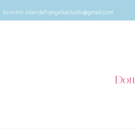
Scrivimi:
iolandafrangellastudio@gmail.com
Dott.ssa Iolanda Frangella
Biologa Nutrizionista