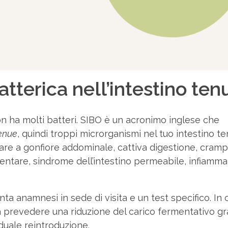
tterica nell’intestino ten
non ha molti batteri. SIBO è un acronimo inglese che
tenue
, quindi troppi microrganismi nel tuo intestino t
re a gonfiore addominale, cattiva digestione, crampi
imentare, sindrome dell’intestino permeabile, infiamm
ta anamnesi in sede di visita e un test specifico. In 
rà prevedere una riduzione del carico fermentativo gra
aduale reintroduzione.