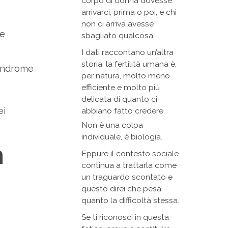
corpo di donna dovesse
arrivarci, prima o poi, e chi
non ci arriva avesse
re
sbagliato qualcosa.
I dati raccontano un’altra
storia: la fertilità umana è,
sindrome
per natura, molto meno
efficiente e molto più
delicata di quanto ci
ei
abbiano fatto credere.
Non è una colpa
individuale, è biologia.
n
Eppure il contesto sociale
continua a trattarla come
un traguardo scontato e
questo direi che pesa
quanto la difficoltà stessa.
Se ti riconosci in questa