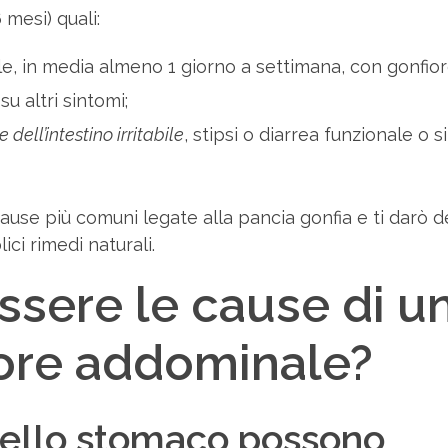
 mesi) quali:
, in media almeno 1 giorno a settimana, con gonfio
 altri sintomi;
 dell’intestino irritabile
, stipsi o diarrea funzionale o 
cause più comuni legate alla pancia gonfia e ti darò d
ci rimedi naturali.
ssere le cause di u
ore addominale?
o nello stomaco possono