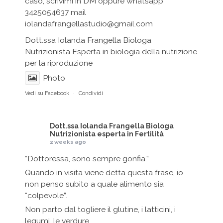
caso, scrivimi in DM oppure whatsapp
3425054637 mail
iolandafrangellastudio@gmail.com
Dott.ssa Iolanda Frangella Biologa
Nutrizionista Esperta in biologia della nutrizione
per la riproduzione
Photo
Vedi su Facebook
·
Condividi
Dott.ssa Iolanda Frangella Biologa
Nutrizionista esperta in Fertilità
2 weeks ago
“Dottoressa, sono sempre gonfia.”
Quando in visita viene detta questa frase, io
non penso subito a quale alimento sia
“colpevole”.
Non parto dal togliere il glutine, i latticini, i
legumi, le verdure.