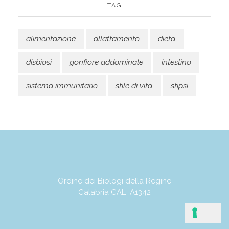
TAG
alimentazione
allattamento
dieta
disbiosi
gonfiore addominale
intestino
sistema immunitario
stile di vita
stipsi
Ordine dei Biologi della Regine
Calabria CAL_A1342