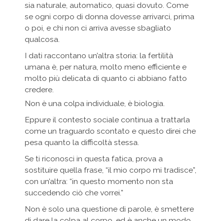
sia naturale, automatico, quasi dovuto. Come
se ogni corpo di donna dovesse arrivarci, prima
o poi, e chi non ci arriva avesse sbagliato
qualcosa.
I dati raccontano un’altra storia: la fertilità
umana è, per natura, molto meno efficiente e
molto più delicata di quanto ci abbiano fatto
credere.
Non è una colpa individuale, è biologia.
Eppure il contesto sociale continua a trattarla
come un traguardo scontato e questo direi che
pesa quanto la difficoltà stessa.
Se ti riconosci in questa fatica, prova a
sostituire quella frase, “il mio corpo mi tradisce”,
con un’altra: “in questo momento non sta
succedendo ciò che vorrei.”
Non è solo una questione di parole, è smettere
di dare la colpa al corpo, ed è anche un modo