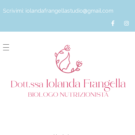
Scrivimi:
iolandafrangellastudio@gmail.com
Dott.ssa Iolanda Frangella
Biologa Nutrizionista