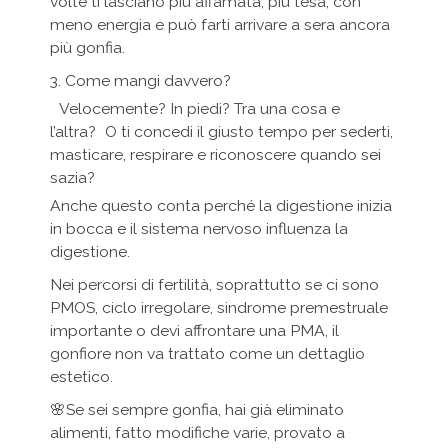
volte ti lasciano più affamata, più tesa, con
meno energia e può farti arrivare a sera ancora
più gonfia.
3. Come mangi davvero?
Velocemente? In piedi? Tra una cosa e
l’altra? O ti concedi il giusto tempo per sederti,
masticare, respirare e riconoscere quando sei
sazia?
Anche questo conta perché la digestione inizia
in bocca e il sistema nervoso influenza la
digestione.
Nei percorsi di fertilità, soprattutto se ci sono
PMOS, ciclo irregolare, sindrome premestruale
importante o devi affrontare una PMA, il
gonfiore non va trattato come un dettaglio
estetico.
🌸Se sei sempre gonfia, hai già eliminato
alimenti, fatto modifiche varie, provato a