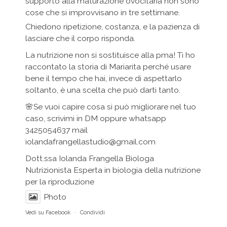
supporto alla maturazione ovocitaria non sono
cose che si improvvisano in tre settimane.
Chiedono ripetizione, costanza, e la pazienza di
lasciare che il corpo risponda.
La nutrizione non si sostituisce alla pma! Ti ho
raccontato la storia di Mariarita perché usare
bene il tempo che hai, invece di aspettarlo
soltanto, è una scelta che può darti tanto.
🌸Se vuoi capire cosa si può migliorare nel tuo
caso, scrivimi in DM oppure whatsapp
3425054637 mail
iolandafrangellastudio@gmail.com
Dott.ssa Iolanda Frangella Biologa
Nutrizionista Esperta in biologia della nutrizione
per la riproduzione
Photo
Vedi su Facebook
·
Condividi