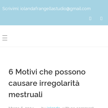
Scrivimi:
iolandafrangellastudio@gmail.com
Dott.ssa Iolanda Frangella
Biologa Nutrizionista
6 Motivi che possono
causare irregolarità
mestruali