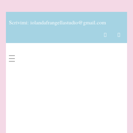
Scrivimi:
iolandafrangellastudio@gmail.com
Dott.ssa Iolanda Frangella
Biologa Nutrizionista
Percorsi
Nutrizional
i per la