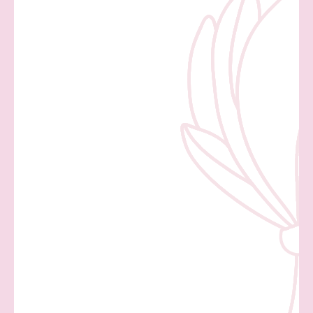
per
Questo percorso è pensato
chi deve fare un lavoro più
articolato:
intervenire su un
terreno metabolico,
intestinale, infiammatorio da
migliorare, adattare
l’alimentazione a obiettivi
specifici o accompagnare le
diverse fasi di un percorso di
PMA, sopratutto se sono stati
già fatti altri tentativi.
È utile quando serve tempo
per lavorare sull’ambiente
follicolare, sulla qualità
ovocitaria e, più in generale,
su tutto ciò che