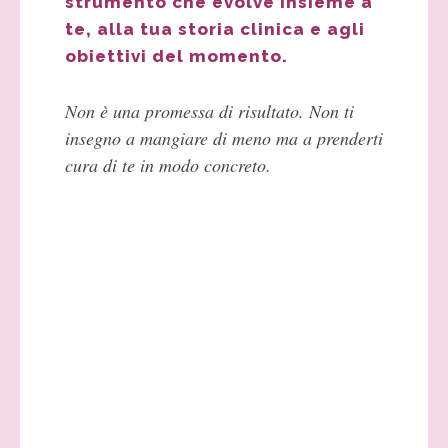
strumento che evolve insieme a
te, alla tua storia clinica e agli
obiettivi del momento.
Non è una promessa di risultato. Non ti
insegno a mangiare di meno ma a prenderti
cura di te in modo concreto.
PERCORSO DI 3
MESI
Per chi parte da un buon
terreno e vuole lavorare in
modo mirato
Questo percorso è pensato per