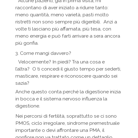
Alcune pazienti, già in prima visita, mi
raccontano di aver iniziato a ridurre tanto:
meno quantità, meno varietà, pasti molto
ristretti non sono sempre più digeribili. Anzi a
volte ti lasciano più affamata, più tesa, con
meno energia e può farti arrivare a sera ancora
più gonfia.
3. Come mangi davvero?
Velocemente? In piedi? Tra una cosa e
l’altra? O ti concedi il giusto tempo per sederti,
masticare, respirare e riconoscere quando sei
sazia?
Anche questo conta perché la digestione inizia
in bocca e il sistema nervoso influenza la
digestione.
Nei percorsi di fertilità, soprattutto se ci sono
PMOS, ciclo irregolare, sindrome premestruale
importante o devi affrontare una PMA, il
gonfiore non va trattato come un dettaglio