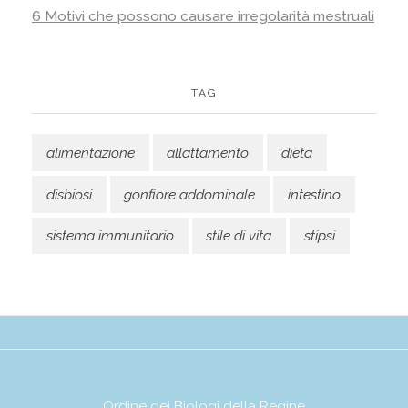
6 Motivi che possono causare irregolarità mestruali
TAG
alimentazione
allattamento
dieta
disbiosi
gonfiore addominale
intestino
sistema immunitario
stile di vita
stipsi
Ordine dei Biologi della Regine