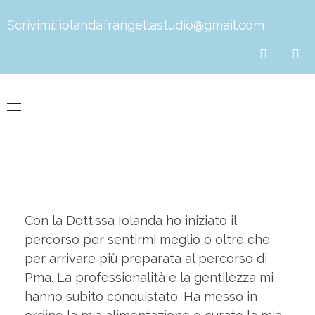
Scrivimi:
iolandafrangellastudio@gmail.com
Dott.ssa Iolanda Frangella
Biologa Nutrizionista
Con la Dott.ssa Iolanda ho iniziato il
percorso per sentirmi meglio o oltre che
per arrivare più preparata al percorso di
Pma. La professionalità e la gentilezza mi
hanno subito conquistato. Ha messo in