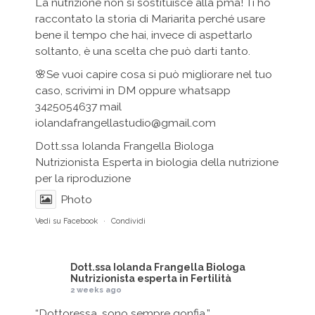
La nutrizione non si sostituisce alla pma! Ti ho
raccontato la storia di Mariarita perché usare
bene il tempo che hai, invece di aspettarlo
soltanto, è una scelta che può darti tanto.
🌸Se vuoi capire cosa si può migliorare nel tuo
caso, scrivimi in DM oppure whatsapp
3425054637 mail
iolandafrangellastudio@gmail.com
Dott.ssa Iolanda Frangella Biologa
Nutrizionista Esperta in biologia della nutrizione
per la riproduzione
Photo
Vedi su Facebook
·
Condividi
Dott.ssa Iolanda Frangella Biologa
Nutrizionista esperta in Fertilità
2 weeks ago
“Dottoressa, sono sempre gonfia.”