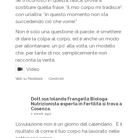
Se ti riconosci in questa fatica, prova a
sostituire quella frase, “il mio corpo mi tradisce”,
con un’altra: “in questo momento non sta
succedendo ciò che vorrei.”
Non è solo una questione di parole, è smettere
di dare la colpa al corpo, ed è anche un modo
per allontanare, un po’ alla volta, un modello
che, per tante di noi, semplicemente non
racconta la verità.
Video
Vedi su Facebook
·
Condividi
Dott.ssa Iolanda Frangella Biologa
Nutrizionista esperta in Fertilità
si trova a
Cosenza.
1 week ago
L’ovulazione non è un giorno del calendario. È il
risultato di come il tuo corpo ha lavorato nelle