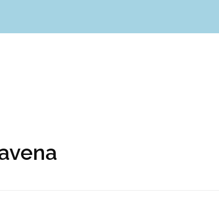
Dott.ssa Iolanda Frangella
Biologa Nutrizionista
’avena