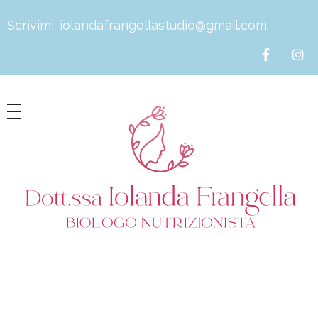
Scrivimi:
iolandafrangellastudio@gmail.com
Dott.ssa Iolanda Frangella
Biologa Nutrizionista