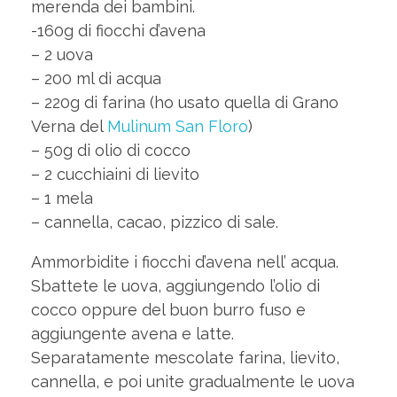
merenda dei bambini.
-160g di fiocchi d’avena
– 2 uova
– 200 ml di acqua
– 220g di farina (ho usato quella di Grano
Verna del
Mulinum San Floro
)
– 50g di olio di cocco
– 2 cucchiaini di lievito
– 1 mela
– cannella, cacao, pizzico di sale.
Ammorbidite i fiocchi d’avena nell’ acqua.
Sbattete le uova, aggiungendo l’olio di
cocco oppure del buon burro fuso e
aggiungente avena e latte.
Separatamente mescolate farina, lievito,
cannella, e poi unite gradualmente le uova